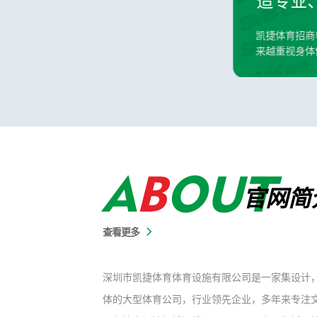
凯捷体育招商
来越重视身体
A
B
O
U
T
官网简
查看更多
深圳市凯捷体育体育设施有限公司是一家集设计
体的大型体育公司，行业领先企业，多年来专注