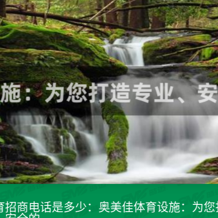
育招商电话是多少：奥美佳体育设施：为您
、安全的