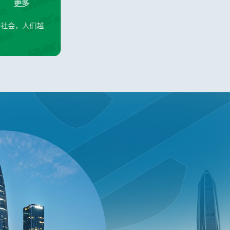
更多
今社会，人们越