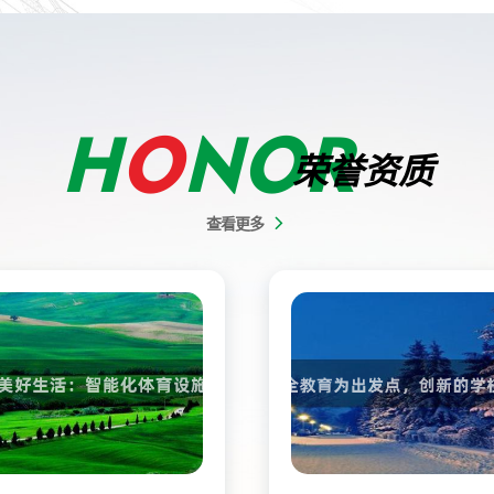
H
O
N
O
R
荣誉资质
查看更多