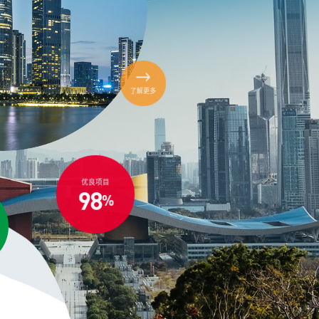
了解更多
优良项目
98
%