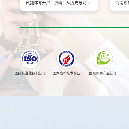
城市运动之光
凯捷体育开户：济南：从历史与现代的碰撞中找到新的平衡点
国际标准化组织认证
国家高新技术企业
国际网联产品认证