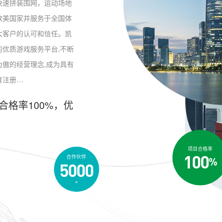
快速拼装围网，运动场地
欧美国家并服务于全国体
大客户的认可和信任。凯
优质游戏服务平台,不断
傲的经营理念,成为具有
育注册…
格率100%，优
项目合格率
100
合作伙伴
%
5000
+